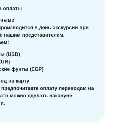
ы оплаты
чными
производится в день экскурсии при
 с нашим представителем.
ем:
ры (USD)
EUR)
тские фунты (EGP)
од на карту
 предпочитаете оплату переводом на
 это можно сделать накануне
и.