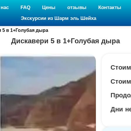
 нас
FAQ
Цены
отзывы
Контакты
Экскурсии из Шарм эль Шейха
 5 в 1+Голубая дыра
Дискавери 5 в 1+Голубая дыра
Стоим
Стоимо
Продо
Дни н