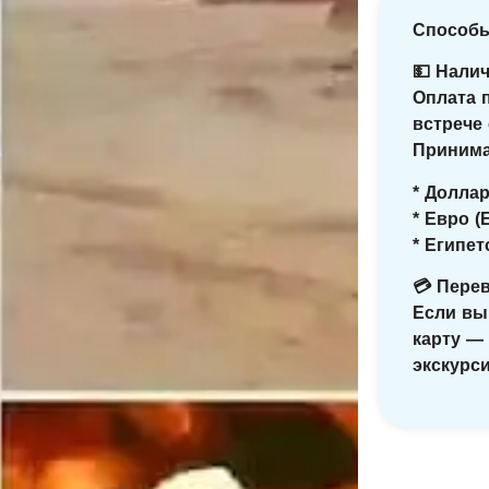
Способ
💵 Нали
Оплата 
встрече
Принима
* Долла
* Евро (
* Египе
💳 Перев
Если вы
карту —
экскурси