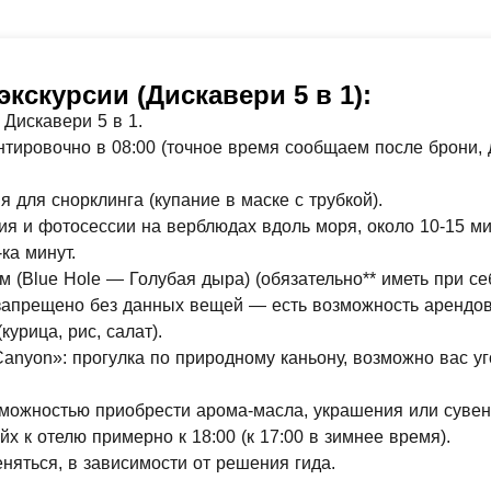
кскурсии (Дискавери 5 в 1):
 Дискавери 5 в 1.
нтировочно в 08:00 (точное время сообщаем после брони, д
 для снорклинга (купание в маске с трубкой).
я и фотосессии на верблюдах вдоль моря, около 10-15 ми
ка минут.
 (Blue Hole — Голубая дыра) (обязательно** иметь при се
запрещено без данных вещей — есть возможность арендова
урица, рис, салат).
anyon»: прогулка по природному каньону, возможно вас у
зможностью приобрести арома-масла, украшения или сувен
 к отелю примерно к 18:00 (к 17:00 в зимнее время).
яться, в зависимости от решения гида.