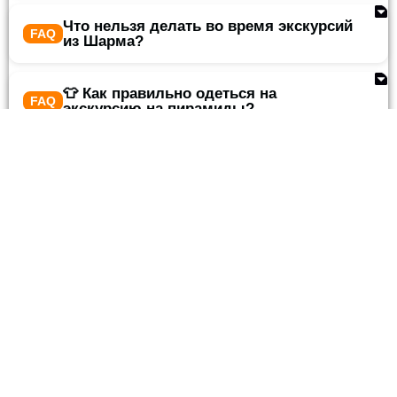
Что нельзя делать во время экскурсий
из Шарма?
👕 Как правильно одеться на
экскурсию на пирамиды?
🛍️ Что обязательно купить в Шарм-
эль-Шейхе?
💲 Что выгодно покупать в Шарм-эль-
Шейхе?
💵 Какие деньги брать с собой?
Какую одежду лучше взять на
экскурсии в Египте?