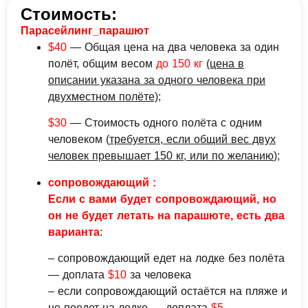
Стоимость:
Парасейлинг_парашют
$40
— Общая цена на два человека за один
полёт, общим весом
до 150 кг
(цена в
описании указана за одного человека при
двухместном полёте)
;
$30
— Стоимость одного полёта с одним
человеком (
требуется, если общий вес двух
человек превышает 150 кг, или по желанию
);
сопровождающий :
Если с вами будет сопровождающий, но
он не будет летать на парашюте, есть два
варианта
:
– сопровождающий едет на лодке без полёта
— доплата
$10
за человека
– если сопровождающий остаётся на пляже и
не поедет на лодке — доплата
$5