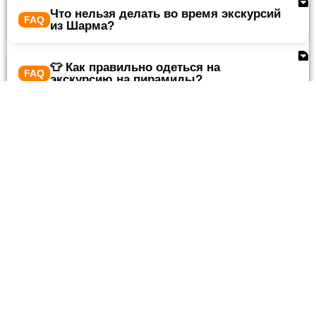
Что нельзя делать во время экскурсий
из Шарма?
👕 Как правильно одеться на
экскурсию на пирамиды?
🛍️ Что обязательно купить в Шарм-
эль-Шейхе?
💲 Что выгодно покупать в Шарм-эль-
Шейхе?
💵 Какие деньги брать с собой?
Какую одежду лучше взять на
экскурсии в Египте?