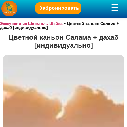
Забронировать
Экскурсии из Шарм эль Шейха
»
Цветной каньон Салама +
дахаб [индивидуально]
Цветной каньон Салама + дахаб
[индивидуально]