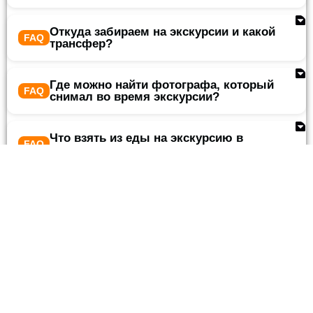
Откуда забираем на экскурсии и какой
трансфер?
Где можно найти фотографа, который
снимал во время экскурсии?
Что взять из еды на экскурсию в
Шарм эль Шейхе?
Что нельзя делать во время экскурсий
из Шарма?
👕 Как правильно одеться на
экскурсию на пирамиды?
🛍️ Что обязательно купить в Шарм-
эль-Шейхе?