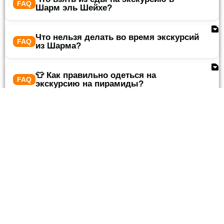
Шарм эль Шейхе?
Что нельзя делать во время экскурсий
из Шарма?
👕 Как правильно одеться на
экскурсию на пирамиды?
🛍️ Что обязательно купить в Шарм-
эль-Шейхе?
💲 Что выгодно покупать в Шарм-эль-
Шейхе?
💵 Какие деньги брать с собой?
Какую одежду лучше взять на