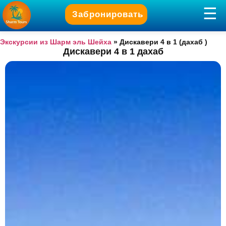
Забронировать
Экскурсии из Шарм эль Шейха
»
Дискавери 4 в 1 (дахаб )
Дискавери 4 в 1 дахаб