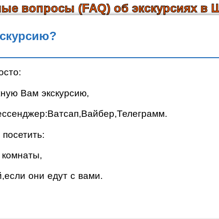
мые вопросы (FAQ) об экскурсиях в 
кскурсию?
осто:
ную Вам экскурсию,
ессенджер:Ватсап,Вайбер,Телеграмм.
 посетить:
 комнаты,
,если они едут с вами.