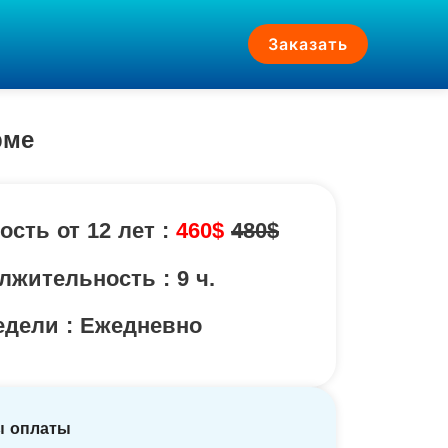
Заказать
рме
ость от 12 лет :
460$
480$
лжительность : 9 ч.
едели : Ежедневно
ы оплаты