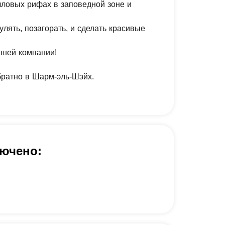
лловых рифах в заповедной зоне и
лять, позагорать, и сделать красивые
ашей компании!
братно в Шарм-эль-Шэйх.
лючено: