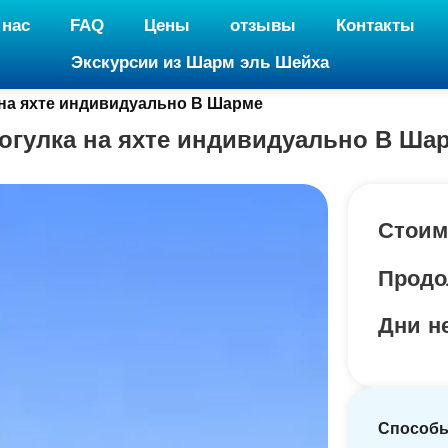
 нас
FAQ
Цены
отзывы
Контакты
Экскурсии из Шарм эль Шейха
на яхте индивидуально В Шарме
огулка на яхте индивидуально В Ша
Стоим
Продо
Дни н
Способ