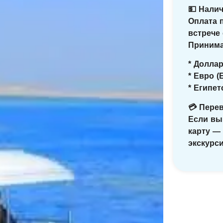
💵 Нали
Оплата 
встрече
Принима
* Долла
* Евро (
* Египе
💳 Перев
Если вы
карту —
экскурси